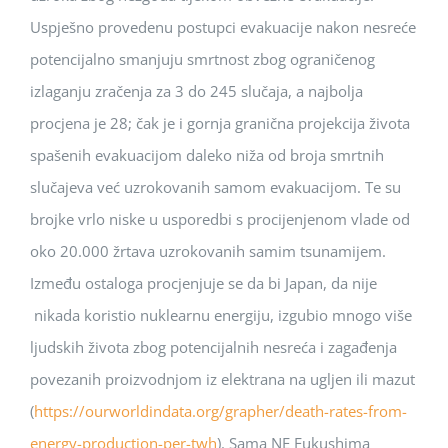
Uspješno provedenu postupci evakuacije nakon nesreće
potencijalno smanjuju smrtnost zbog ograničenog
izlaganju zračenja za 3 do 245 slučaja, a najbolja
procjena je 28; čak je i gornja granična projekcija života
spašenih evakuacijom daleko niža od broja smrtnih
slučajeva već uzrokovanih samom evakuacijom. Te su
brojke vrlo niske u usporedbi s procijenjenom vlade od
oko 20.000 žrtava uzrokovanih samim tsunamijem.
Između ostaloga procjenjuje se da bi Japan, da nije
nikada koristio nuklearnu energiju, izgubio mnogo više
ljudskih života zbog potencijalnih nesreća i zagađenja
povezanih proizvodnjom iz elektrana na ugljen ili mazut
(
https://ourworldindata.org/grapher/death-rates-from-
energy-production-per-twh
). Sama NE Fukushima