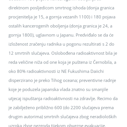
direktnom posljedicom smrtnog ishoda (donja granica
procjenitelja je 15, a gornja vezanih 1100) i 180 pojava
ostalih kancerogenih oboljenja (donja granica je 24, a
gornja 1800), uglavnom u Japanu. Predviđalo se da će
izloženost zračenju radnika u pogonu rezultirati s 2 do
12 smrtnih slučajeva. Oslobođena radioaktivnost bila je
reda veličine niža od one koja je puštena iz Černobila, a
oko 80% radioaktivnosti iz NE Fukushima Daiichi
disperzirano je preko Tihog oceana; preventivne radnje
koje je poduzela japanska vlada znatno su smanjile
utjecaj ispuštanja radioaktivnosti na zdravlje. Recimo da
je zabilježeno približno 600 (do 2200 slučajeva prema
drugim autorima) smrtnih slučajeva zbog neradioloških
uzroka zbog nezgoda tijekom obvezne evakuacije.