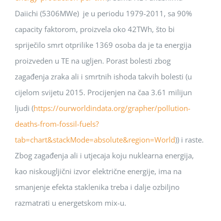
Daiichi (5306MWe) je u periodu 1979-2011, sa 90%
capacity faktorom, proizvela oko 42TWh, što bi
spriječilo smrt otprilike 1369 osoba da je ta energija
proizveden u TE na ugljen. Porast bolesti zbog
zagađenja zraka ali i smrtnih ishoda takvih bolesti (u
cijelom svijetu 2015. Procijenjen na čaa 3.61 milijun
ljudi (
https://ourworldindata.org/grapher/pollution-
deaths-from-fossil-fuels?
tab=chart&stackMode=absolute&region=World
)) i raste.
Zbog zagađenja ali i utjecaja koju nuklearna energija,
kao niskougljični izvor električne energije, ima na
smanjenje efekta staklenika treba i dalje ozbiljno
razmatrati u energetskom mix-u.