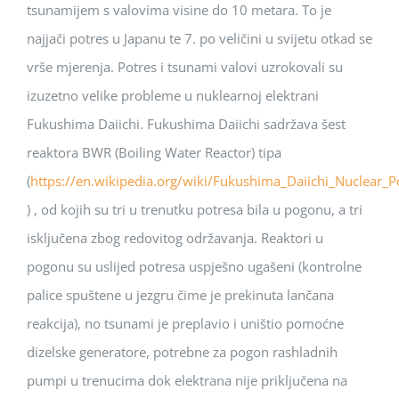
tsunamijem s valovima visine do 10 metara. To je
najjači potres u Japanu te 7. po veličini u svijetu otkad se
vrše mjerenja. Potres i tsunami valovi uzrokovali su
izuzetno velike probleme u nuklearnoj elektrani
Fukushima Daiichi. Fukushima Daiichi sadržava šest
reaktora BWR (Boiling Water Reactor) tipa
(
https://en.wikipedia.org/wiki/Fukushima_Daiichi_Nuclear_
) , od kojih su tri u trenutku potresa bila u pogonu, a tri
isključena zbog redovitog održavanja. Reaktori u
pogonu su uslijed potresa uspješno ugašeni (kontrolne
palice spuštene u jezgru čime je prekinuta lančana
reakcija), no tsunami je preplavio i uništio pomoćne
dizelske generatore, potrebne za pogon rashladnih
pumpi u trenucima dok elektrana nije priključena na