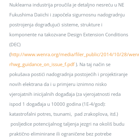
Nuklearna industrija proučila je detaljno nesreću u NE
Fukushima Daiichi i započela sigurnosnu nadogradnju
postrojenja dograđujući sisteme, strukture i
komponente na takozvane Design Extension Conditions
(DEC)
(
http://www.wenra.org/media/filer_public/2014/10/28/wenr
rhwg_guidance_on_issue_f.pdf
). Na taj način se
pokušava postići nadogradnja postojećih i projektiranje
novih elektrana da i u primjeru iznimno nisko
vjerojatnih inicijalnih događaja (za vjerojatnosti reda
ispod 1 događaja u 10000 godina (1E-4/god):
katastrofalni potres, tsunami, pad zrakoplova, itd.)
posljedice potencijalnog taljenja jezgri na okoliš budu
praktično eliminirane ili ograničene bez potrebe