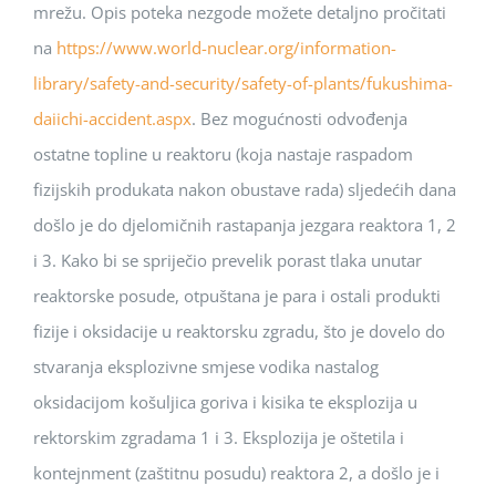
mrežu. Opis poteka nezgode možete detaljno pročitati
na
https://www.world-nuclear.org/information-
library/safety-and-security/safety-of-plants/fukushima-
daiichi-accident.aspx
. Bez mogućnosti odvođenja
ostatne topline u reaktoru (koja nastaje raspadom
fizijskih produkata nakon obustave rada) sljedećih dana
došlo je do djelomičnih rastapanja jezgara reaktora 1, 2
i 3. Kako bi se spriječio prevelik porast tlaka unutar
reaktorske posude, otpuštana je para i ostali produkti
fizije i oksidacije u reaktorsku zgradu, što je dovelo do
stvaranja eksplozivne smjese vodika nastalog
oksidacijom košuljica goriva i kisika te eksplozija u
rektorskim zgradama 1 i 3. Eksplozija je oštetila i
kontejnment (zaštitnu posudu) reaktora 2, a došlo je i