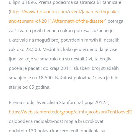
u lipnju 1896. Prema podacima sa stranica Britannica-e
(
https://www.britannica.com/event/Japan-earthquake-
and-tsunami-of-2011/Aftermath-of-the-disaster
) potraga
za žrtvama prvih tjedana nakon potresa službeno je
ukazivala na mogući broj potvrđenih mrtvih ili nestalih
čak oko 28.500. Međutim, kako je utvrđeno da je više
ljudi za koje se smatralo da su nestali živi, ta brojka
počela je padati; do kraja 2011. službeni broj stradalih
smanjen je na 18.500. Nažalost polovina žrtava je bilo
starije od 65 godina.
Prema studiji Sveučilišta Stanford iz lipnja 2012. (
https://web.stanford.edu/group/efmh/jacobson/TenHoeveE
oslobođena radioaktivnost mogla bi uzrokovati
dodatnih 130 pojava kancerogenih oboljenja sa