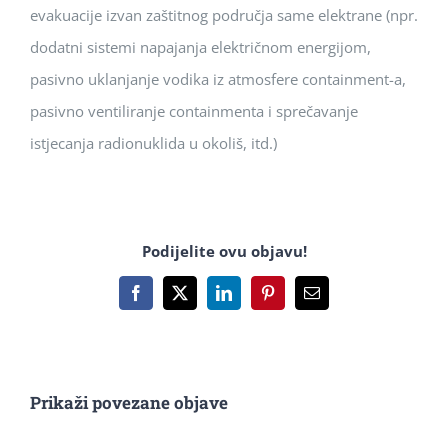
evakuacije izvan zaštitnog područja same elektrane (npr.
dodatni sistemi napajanja električnom energijom,
pasivno uklanjanje vodika iz atmosfere containment-a,
pasivno ventiliranje containmenta i sprečavanje
istjecanja radionuklida u okoliš, itd.)
Podijelite ovu objavu!
Facebook
X
LinkedIn
Pinterest
Email:
Prikaži povezane objave