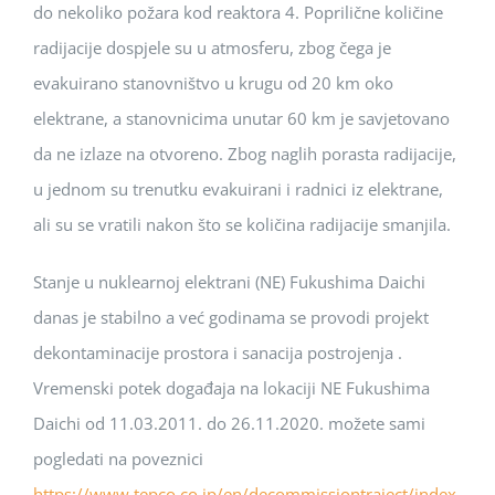
do nekoliko požara kod reaktora 4. Poprilične količine
radijacije dospjele su u atmosferu, zbog čega je
evakuirano stanovništvo u krugu od 20 km oko
elektrane, a stanovnicima unutar 60 km je savjetovano
da ne izlaze na otvoreno. Zbog naglih porasta radijacije,
u jednom su trenutku evakuirani i radnici iz elektrane,
ali su se vratili nakon što se količina radijacije smanjila.
Stanje u nuklearnoj elektrani (NE) Fukushima Daichi
danas je stabilno a već godinama se provodi projekt
dekontaminacije prostora i sanacija postrojenja .
Vremenski potek događaja na lokaciji NE Fukushima
Daichi od 11.03.2011. do 26.11.2020. možete sami
pogledati na poveznici
https://www.tepco.co.jp/en/decommissiontraject/index-