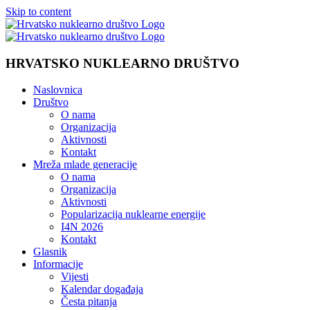
Skip to content
HRVATSKO NUKLEARNO DRUŠTVO
Naslovnica
Društvo
O nama
Organizacija
Aktivnosti
Kontakt
Mreža mlade generacije
O nama
Organizacija
Aktivnosti
Popularizacija nuklearne energije
I4N 2026
Kontakt
Glasnik
Informacije
Vijesti
Kalendar događaja
Česta pitanja