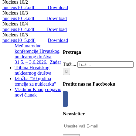
Nucleus 10/2
nucleus10_2.pdf
Download
Nucleus 10/3
nucleus10_3.pdf
Download
Nucleus 10/4
nucleus10_4.pdf
Download
Nucleus 10/5
nucleus10_5.pdf
Download
Međunarodne
konferencije Hrvatskog
Pretraga
nuklearnog društva,
31.5. – 3.6.2026., Zadar
Traži...
Tribina Hrvatskog
nuklearnog društva
Izložba “50 godina
temelja za nuklearku”
Pratite nas na Facebooku
Vladimir Knapp objavio
novi članak
Newsletter