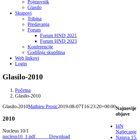
Pojmovnik
Glasilo
Skupovi
Tribina
Predavanja
Forum
Forum HND 2021
Forum HND 2023
Konferencije
Godišnja skupština
Web linkovi
Login
Glasilo-2010
Početna
Glasilo-2010
Glasilo-2010
Mathieu Prosic
2019-08-07T16:23:20+00:00
Najnovije
objave
2010
I4N
Nucleus 10/1
Natjecanje
nucleus10_1.pdf
Download
Najava 15.