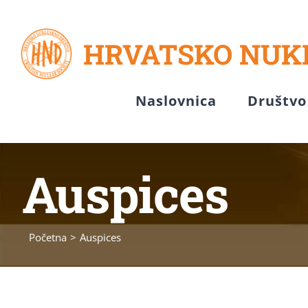
Skip
to
HRVATSKO NUK
content
Naslovnica
Društvo
Auspices
Početna
Auspices