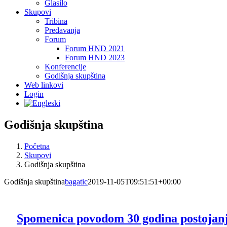
Glasilo
Skupovi
Tribina
Predavanja
Forum
Forum HND 2021
Forum HND 2023
Konferencije
Godišnja skupština
Web linkovi
Login
Godišnja skupština
Početna
Skupovi
Godišnja skupština
Godišnja skupština
bagatic
2019-11-05T09:51:51+00:00
Spomenica povodom 30 godina postojan