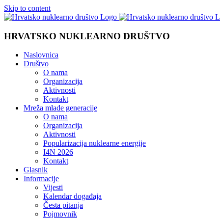
Skip to content
HRVATSKO NUKLEARNO DRUŠTVO
Naslovnica
Društvo
O nama
Organizacija
Aktivnosti
Kontakt
Mreža mlade generacije
O nama
Organizacija
Aktivnosti
Popularizacija nuklearne energije
I4N 2026
Kontakt
Glasnik
Informacije
Vijesti
Kalendar događaja
Česta pitanja
Pojmovnik