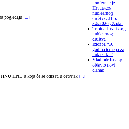
konferencije
Hrvatskog
nuklearnog
da pogledaju
[...]
društva, 31.5. –
3.6.2026., Zadar
Tribina Hrvatskog
nuklearnog
društva
Izložba “50
godina temelja za
nuklearku”
Vladimir Knapp
objavio novi
članak
HND-a koja će se održati u četvrtak
[...]