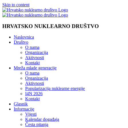
Skip to content
HRVATSKO NUKLEARNO DRUŠTVO
Naslovnica
Društvo
O nama
Organizacija
Aktivnosti
Kontakt
Mreža mlade generacije
O nama
Organizacija
Aktivnosti
Popularizacija nuklearne energije
I4N 2026
Kontakt
Glasnik
Informacije
Vijesti
Kalendar događaja
Česta pitanja