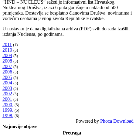
“HND – NUCLEUS” sažeti je informativni list Hrvatskog
Nuklearnog Društva, izlazi 6 puta godišnje u nakladi od 500
primjeraka. Dostavlja se besplatno članovima Društva, novinarima i
vodećim osobama javnog života Republike Hrvatske.
U nastavku je dana digitalizirana arhiva (PDF) svih do sada izašlih
izdanja Nucleusa, po godinama.
2011
(1)
2010
(5)
2009
(5)
2008
(5)
2007
(5)
2006
(5)
2005
(5)
2004
(5)
2003
(5)
2002
(5)
2001
(5)
2000.
(5)
1999.
(5)
1998.
(6)
Powered by
Phoca Download
Najnovije objave
Pretraga