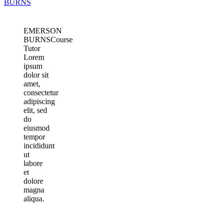
EMERSON
BURNS
Course
Tutor
Lorem
ipsum
dolor sit
amet,
consectetur
adipiscing
elit, sed
do
eiusmod
tempor
incididunt
ut
labore
et
dolore
magna
aliqua.