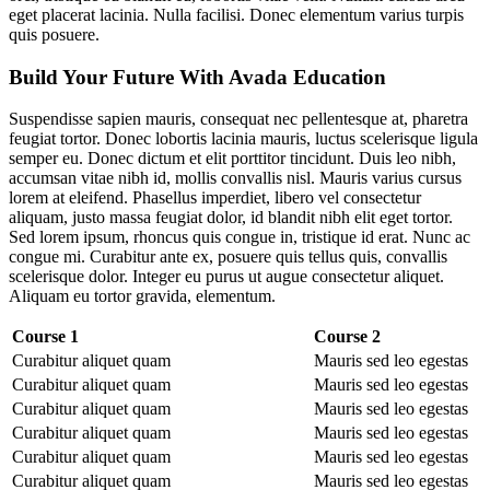
eget placerat lacinia. Nulla facilisi. Donec elementum varius turpis
quis posuere.
Build Your Future With Avada Education
Suspendisse sapien mauris, consequat nec pellentesque at, pharetra
feugiat tortor. Donec lobortis lacinia mauris, luctus scelerisque ligula
semper eu. Donec dictum et elit porttitor tincidunt. Duis leo nibh,
accumsan vitae nibh id, mollis convallis nisl. Mauris varius cursus
lorem at eleifend. Phasellus imperdiet, libero vel consectetur
aliquam, justo massa feugiat dolor, id blandit nibh elit eget tortor.
Sed lorem ipsum, rhoncus quis congue in, tristique id erat. Nunc ac
congue mi. Curabitur ante ex, posuere quis tellus quis, convallis
scelerisque dolor. Integer eu purus ut augue consectetur aliquet.
Aliquam eu tortor gravida, elementum.
Course 1
Course 2
Curabitur aliquet quam
Mauris sed leo egestas
Curabitur aliquet quam
Mauris sed leo egestas
Curabitur aliquet quam
Mauris sed leo egestas
Curabitur aliquet quam
Mauris sed leo egestas
Curabitur aliquet quam
Mauris sed leo egestas
Curabitur aliquet quam
Mauris sed leo egestas