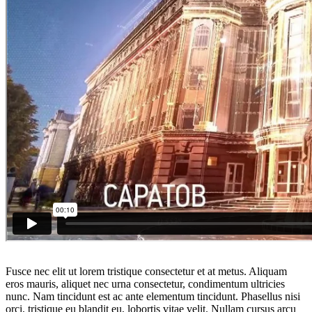
Fusce nec elit ut lorem tristique consectetur et at metus. Aliquam
eros mauris, aliquet nec urna consectetur, condimentum ultricies
nunc. Nam tincidunt est ac ante elementum tincidunt. Phasellus nisi
orci, tristique eu blandit eu, lobortis vitae velit. Nullam cursus arcu