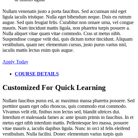
Nullam venenatis justo a porta faucibus. Sed accumsan nisl eget
ligula iaculis tristique. Nulla eget bibendum neque. Duis eu rutrum
augue. Sed quis feugiat felis. Curabitur non ornare urna, vel congue
mauris. Nam tincidunt mattis ligula, non pharetra turpis posuere a.
Nulla aliquet vitae quam vitae commodo. Cras ut metus nibh.
Suspendisse congue velit dui, quis dictum tortor tincidunt. Aliquam
vestibulum, quam nec elementum cursus, justo purus varius nisl,
iaculis mattis lectus enim quis augue.
Apply Today
COURSE DETAILS
Customized For Quick Learning
Nullam faucibus purus est, ac maximus massa pharetra posuere. Sed
porttitor quam eget odio rhoncus, quis commodo erat commodo.
Vivamus velit elit, finibus non lectus sed, blandit ultrices dui.
Interdum et malesuada fames ac ante ipsum primis in faucibus. In et
metus eget nibh interdum mattis. Pellentesque leo massa, posuere
vitae mauris a, iaculis dapibus ligula. Nunc in orci id felis eleifend
vestibulum. Nulla facilisi. Donec elementum varius turpis quis