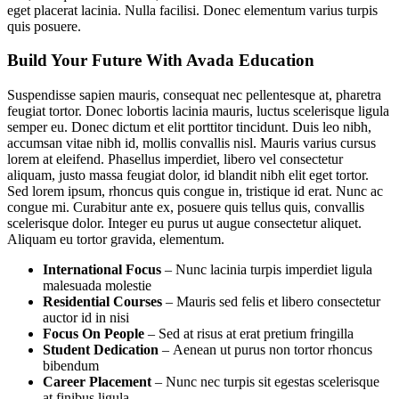
eget placerat lacinia. Nulla facilisi. Donec elementum varius turpis
quis posuere.
Build Your Future With Avada Education
Suspendisse sapien mauris, consequat nec pellentesque at, pharetra
feugiat tortor. Donec lobortis lacinia mauris, luctus scelerisque ligula
semper eu. Donec dictum et elit porttitor tincidunt. Duis leo nibh,
accumsan vitae nibh id, mollis convallis nisl. Mauris varius cursus
lorem at eleifend. Phasellus imperdiet, libero vel consectetur
aliquam, justo massa feugiat dolor, id blandit nibh elit eget tortor.
Sed lorem ipsum, rhoncus quis congue in, tristique id erat. Nunc ac
congue mi. Curabitur ante ex, posuere quis tellus quis, convallis
scelerisque dolor. Integer eu purus ut augue consectetur aliquet.
Aliquam eu tortor gravida, elementum.
International Focus
– Nunc lacinia turpis imperdiet ligula
malesuada molestie
Residential Courses
– Mauris sed felis et libero consectetur
auctor id in nisi
Focus On People
– Sed at risus at erat pretium fringilla
Student Dedication
– Aenean ut purus non tortor rhoncus
bibendum
Career Placement
– Nunc nec turpis sit egestas scelerisque
at finibus ligula