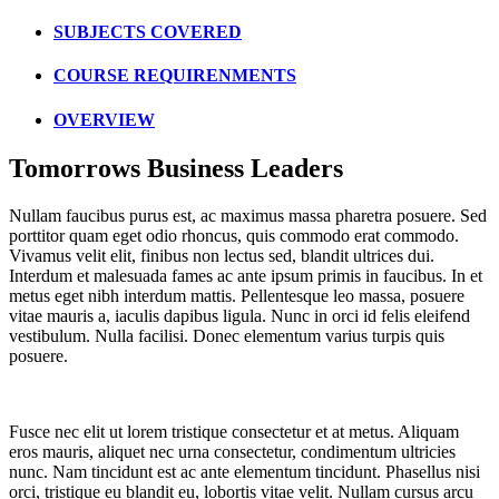
SUBJECTS COVERED
COURSE REQUIRENMENTS
OVERVIEW
Tomorrows Business Leaders
Nullam faucibus purus est, ac maximus massa pharetra posuere. Sed
porttitor quam eget odio rhoncus, quis commodo erat commodo.
Vivamus velit elit, finibus non lectus sed, blandit ultrices dui.
Interdum et malesuada fames ac ante ipsum primis in faucibus. In et
metus eget nibh interdum mattis. Pellentesque leo massa, posuere
vitae mauris a, iaculis dapibus ligula. Nunc in orci id felis eleifend
vestibulum. Nulla facilisi. Donec elementum varius turpis quis
posuere.
Fusce nec elit ut lorem tristique consectetur et at metus. Aliquam
eros mauris, aliquet nec urna consectetur, condimentum ultricies
nunc. Nam tincidunt est ac ante elementum tincidunt. Phasellus nisi
orci, tristique eu blandit eu, lobortis vitae velit. Nullam cursus arcu