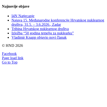
Najnovije objave
I4N Natjecanje
Najava 15. Međunarodne konferencije Hrvatskog nuklearnog
društva, 31.5. – 3.6.2026., Zadar
Tribina Hrvatskog nuklearnog društva
Izložba “50 godina temelja za nuklearku”
Vladimir Knapp objavio novi članak
© HND
2026
Facebook
Page load link
Go to Top