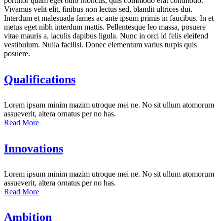
porttitor quam eget odio rhoncus, quis commodo erat commodo.
Vivamus velit elit, finibus non lectus sed, blandit ultrices dui.
Interdum et malesuada fames ac ante ipsum primis in faucibus. In et
metus eget nibh interdum mattis. Pellentesque leo massa, posuere
vitae mauris a, iaculis dapibus ligula. Nunc in orci id felis eleifend
vestibulum. Nulla facilisi. Donec elementum varius turpis quis
posuere.
Qualifications
Lorem ipsum minim mazim utroque mei ne. No sit ullum atomorum
assueverit, altera ornatus per no has.
Read More
Innovations
Lorem ipsum minim mazim utroque mei ne. No sit ullum atomorum
assueverit, altera ornatus per no has.
Read More
Ambition