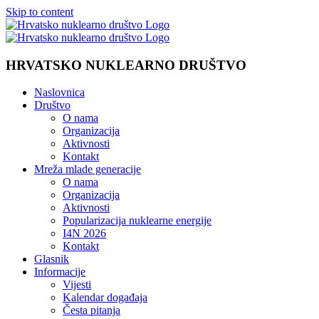
Skip to content
HRVATSKO NUKLEARNO DRUŠTVO
Naslovnica
Društvo
O nama
Organizacija
Aktivnosti
Kontakt
Mreža mlade generacije
O nama
Organizacija
Aktivnosti
Popularizacija nuklearne energije
I4N 2026
Kontakt
Glasnik
Informacije
Vijesti
Kalendar događaja
Česta pitanja