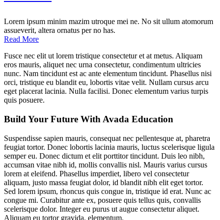
Lorem ipsum minim mazim utroque mei ne. No sit ullum atomorum
assueverit, altera ornatus per no has.
Read More
Fusce nec elit ut lorem tristique consectetur et at metus. Aliquam
eros mauris, aliquet nec urna consectetur, condimentum ultricies
nunc. Nam tincidunt est ac ante elementum tincidunt. Phasellus nisi
orci, tristique eu blandit eu, lobortis vitae velit. Nullam cursus arcu
eget placerat lacinia. Nulla facilisi. Donec elementum varius turpis
quis posuere.
Build Your Future With Avada Education
Suspendisse sapien mauris, consequat nec pellentesque at, pharetra
feugiat tortor. Donec lobortis lacinia mauris, luctus scelerisque ligula
semper eu. Donec dictum et elit porttitor tincidunt. Duis leo nibh,
accumsan vitae nibh id, mollis convallis nisl. Mauris varius cursus
lorem at eleifend. Phasellus imperdiet, libero vel consectetur
aliquam, justo massa feugiat dolor, id blandit nibh elit eget tortor.
Sed lorem ipsum, rhoncus quis congue in, tristique id erat. Nunc ac
congue mi. Curabitur ante ex, posuere quis tellus quis, convallis
scelerisque dolor. Integer eu purus ut augue consectetur aliquet.
Aliquam eu tortor gravida, elementum.