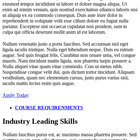
eiusmod tempor incididunt ut labore et dolore magna aliqua. Ut
enim ad minim veniam, quis nostrud exercitation ullamco laboris nisi
ut aliquip ex ea commodo consequat. Duis aute irure dolor in
reprehenderit in voluptate velit esse cillum dolore eu fugiat nulla
pariatur. Excepteur sint occaecat cupidatat non proident, sunt in
culpa qui officia deserunt mollit anim id est laborum.
Nullam venenatis justo a porta faucibus. Sed accumsan nisl eget
ligula iaculis tristique. Nulla eget bibendum neque. Duis eu rutrum
augue. Sed quis feugiat felis. Curabitur non ornare urna, vel congue
mauris. Nam tincidunt mattis ligula, non pharetra turpis posuere a.
Nulla aliquet vitae quam vitae commodo. Cras ut metus nibh.
Suspendisse congue velit dui, quis dictum tortor tincidunt. Aliquam
vestibulum, quam nec elementum cursus, justo purus varius nisl,
iaculis mattis lectus enim quis augue.
Apply Today
COURSE REQUIRENMENTS
Industry Leading Skills
Nullam faucibus purus est, ac maximus massa pharetra posuere. Sed