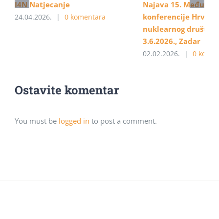
I4N Natjecanje
Najava 15. Međunar
konferencije Hrvats
24.04.2026.
|
0 komentara
nuklearnog društva, 
3.6.2026., Zadar
02.02.2026.
|
0 komen
Ostavite komentar
You must be
logged in
to post a comment.