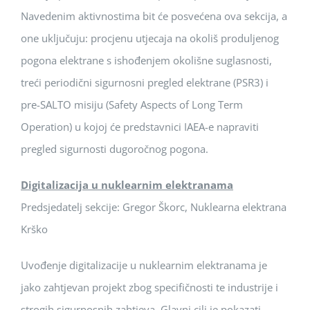
Navedenim aktivnostima bit će posvećena ova sekcija, a
one uključuju: procjenu utjecaja na okoliš produljenog
pogona elektrane s ishođenjem okolišne suglasnosti,
treći periodični sigurnosni pregled elektrane (PSR3) i
pre-SALTO misiju (Safety Aspects of Long Term
Operation) u kojoj će predstavnici IAEA-e napraviti
pregled sigurnosti dugoročnog pogona.
Digitalizacija u nuklearnim elektranama
Predsjedatelj sekcije: Gregor Škorc, Nuklearna elektrana
Krško
Uvođenje digitalizacije u nuklearnim elektranama je
jako zahtjevan projekt zbog specifičnosti te industrije i
strogih sigurnosnih zahtjeva. Glavni cilj je pokazati