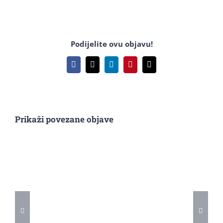
Podijelite ovu objavu!
Facebook
X
LinkedIn
Pinterest
Email:
Prikaži povezane objave