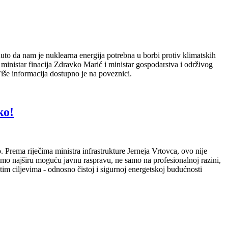
nuto da nam je nuklearna energija potrebna u borbi protiv klimatskih
ministar finacija Zdravko Marić i ministar gospodarstva i održivog
iše informacija dostupno je na poveznici.
ko!
 Prema riječima ministra infrastrukture Jerneja Vrtovca, ovo nije
mo najširu moguću javnu raspravu, ne samo na profesionalnoj razini,
tim ciljevima - odnosno čistoj i sigurnoj energetskoj budućnosti