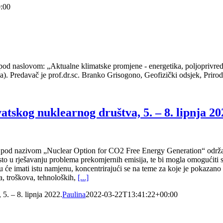
:00
od naslovom: „Aktualne klimatske promjene - energetika, poljoprivreda, 
ca). Predavač je prof.dr.sc. Branko Grisogono, Geofizički odsjek, Prir
skog nuklearnog društva, 5. – 8. lipnja 20
od nazivom „Nuclear Option for CO2 Free Energy Generation“ održat ć
jesto u rješavanju problema prekomjernih emisija, te bi mogla omogućit
 imati istu namjenu, koncentrirajući se na teme za koje je pokazano najv
sa, troškova, tehnoloških,
[...]
5. – 8. lipnja 2022.
Paulina
2022-03-22T13:41:22+00:00