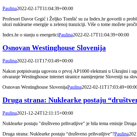
Paulina
2022-02-17T11:04:39+00:00
Profesori Davor Grgić i Željko Tomšić su za Index.hr govorili o prob
ulozi nuklearne energije u zelenoj tranziciji. Više o tome možete proči
Index.hr o stanju u energetici
Paulina
2022-02-17T11:04:39+00:00
Osnovan Westinghouse Slovenija
Paulina
2022-02-11T17:03:49+00:00
Nakon potpisivanja ugovora o prvoj AP1000 elektrani u Ukrajini i ug
otvaranje Westinghouse internet stranice namijenjene Sloveniji na s
Osnovan Westinghouse Slovenija
Paulina
2022-02-11T17:03:49+00:0
Druga strana: Nuklearke postaju “društven
Paulina
2021-12-24T12:11:15+00:00
Nuklearke postaju "društveno prihvatljive" je bila tema emisije Druga 
Druga strana: Nuklearke postaju “društveno prihvatljive”?
Paulina
202