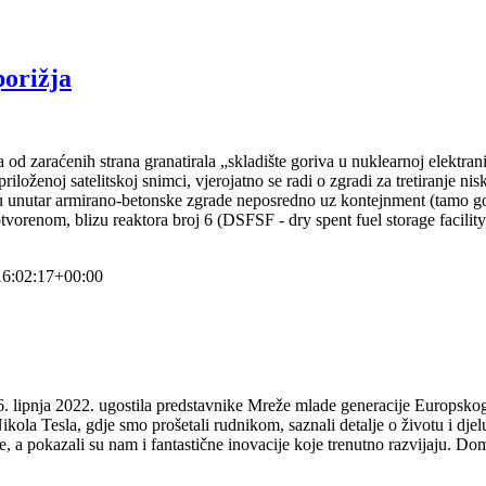
porižja
 od zaraćenih strana granatirala „skladište goriva u nuklearnoj elektran
ženoj satelitskoj snimci, vjerojatno se radi o zgradi za tretiranje nisk
enu unutar armirano-betonske zgrade neposredno uz kontejnment (tamo g
tvorenom, blizu reaktora broj 6 (DSFSF - dry spent fuel storage facilit
6:02:17+00:00
6. lipnja 2022. ugostila predstavnike Mreže mlade generacije Europs
kola Tesla, gdje smo prošetali rudnikom, saznali detalje o životu i dje
e, a pokazali su nam i fantastične inovacije koje trenutno razvijaju. Do