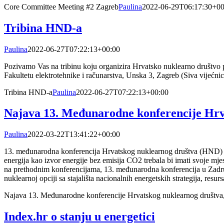
Core Committee Meeting #2 Zagreb
Paulina
2022-06-29T06:17:30+00
Tribina HND-a
Paulina
2022-06-27T07:22:13+00:00
Pozivamo Vas na tribinu koju organizira Hrvatsko nuklearno društvo p
Fakultetu elektrotehnike i računarstva, Unska 3, Zagreb (Siva vijećni
Tribina HND-a
Paulina
2022-06-27T07:22:13+00:00
Najava 13. Međunarodne konferencije Hrvat
Paulina
2022-03-22T13:41:22+00:00
13. međunarodna konferencija Hrvatskog nuklearnog društva (HND) p
energija kao izvor energije bez emisija CO2 trebala bi imati svoje m
na prethodnim konferencijama, 13. međunarodna konferencija u Zadru će
nuklearnoj opciji sa stajališta nacionalnih energetskih strategija, resur
Najava 13. Međunarodne konferencije Hrvatskog nuklearnog društva, 
Index.hr o stanju u energetici