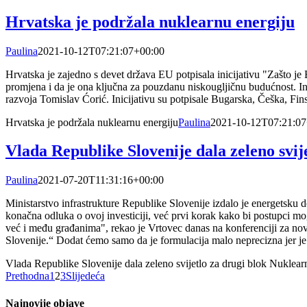
Hrvatska je podržala nuklearnu energiju
Paulina
2021-10-12T07:21:07+00:00
Hrvatska je zajedno s devet država EU potpisala inicijativu "Zašto je 
promjena i da je ona ključna za pouzdanu niskougljičnu budućnost. Ini
razvoja Tomislav Ćorić. Inicijativu su potpisale Bugarska, Češka, Fi
Hrvatska je podržala nuklearnu energiju
Paulina
2021-10-12T07:21:07
Vlada Republike Slovenije dala zeleno svi
Paulina
2021-07-20T11:31:16+00:00
Ministarstvo infrastrukture Republike Slovenije izdalo je energetsku 
konačna odluka o ovoj investiciji, već prvi korak kako bi postupci 
već i među građanima", rekao je Vrtovec danas na konferenciji za novin
Slovenije.“ Dodat ćemo samo da je formulacija malo neprecizna jer je 
Vlada Republike Slovenije dala zeleno svijetlo za drugi blok Nuklea
Prethodna
1
2
3
Slijedeća
Najnovije objave