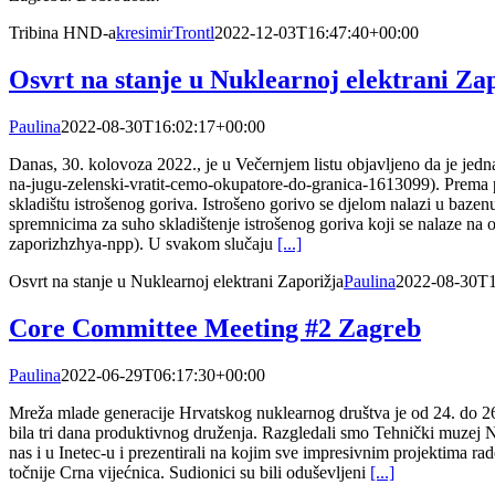
Tribina HND-a
kresimirTrontl
2022-12-03T16:47:40+00:00
Osvrt na stanje u Nuklearnoj elektrani Za
Paulina
2022-08-30T16:02:17+00:00
Danas, 30. kolovoza 2022., je u Večernjem listu objavljeno da je jedna
na-jugu-zelenski-vratit-cemo-okupatore-do-granica-1613099). Prema prilo
skladištu istrošenog goriva. Istrošeno gorivo se djelom nalazi u baz
spremnicima za suho skladištenje istrošenog goriva koji se nalaze na o
zaporizhzhya-npp). U svakom slučaju
[...]
Osvrt na stanje u Nuklearnoj elektrani Zaporižja
Paulina
2022-08-30T1
Core Committee Meeting #2 Zagreb
Paulina
2022-06-29T06:17:30+00:00
Mreža mlade generacije Hrvatskog nuklearnog društva je od 24. do 2
bila tri dana produktivnog druženja. Razgledali smo Tehnički muzej Ni
nas i u Inetec-u i prezentirali na kojim sve impresivnim projektima rad
točnije Crna vijećnica. Sudionici su bili oduševljeni
[...]