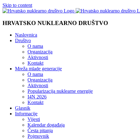
Skip to content
HRVATSKO NUKLEARNO DRUŠTVO
Naslovnica
Društvo
O nama
Organizacija
Aktivnosti
Kontakt
Mreža mlade generacije
O nama
Organizacija
Aktivnosti
Popularizacija nuklearne energije
I4N 2026
Kontakt
Glasnik
Informacije
Vijesti
Kalendar događaja
Česta pitanja
Pojmovnik