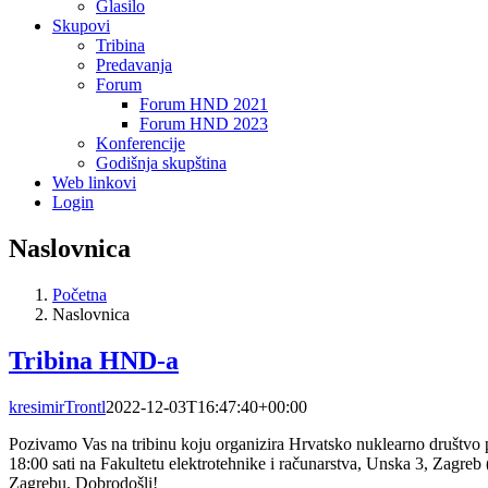
Glasilo
Skupovi
Tribina
Predavanja
Forum
Forum HND 2021
Forum HND 2023
Konferencije
Godišnja skupština
Web linkovi
Login
Naslovnica
Početna
Naslovnica
Tribina HND-a
kresimirTrontl
2022-12-03T16:47:40+00:00
Pozivamo Vas na tribinu koju organizira Hrvatsko nuklearno društvo p
18:00 sati na Fakultetu elektrotehnike i računarstva, Unska 3, Zagreb 
Zagrebu. Dobrodošli!