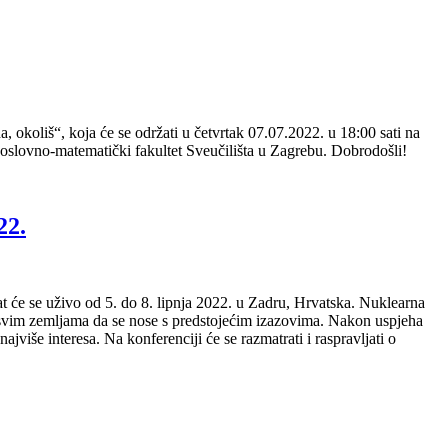
okoliš“, koja će se održati u četvrtak 07.07.2022. u 18:00 sati na
odoslovno-matematički fakultet Sveučilišta u Zagrebu. Dobrodošli!
22.
e se uživo od 5. do 8. lipnja 2022. u Zadru, Hrvatska. Nuklearna
i svim zemljama da se nose s predstojećim izazovima. Nakon uspjeha
iše interesa. Na konferenciji će se razmatrati i raspravljati o