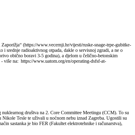
i Zaporižja“ (https://www.vecernji.hr/vijesti/ruske-snage-trpe-gubitke-
o i srednje radioaktivnog otpada, dakle o servisnoj zgradi, a ne o
orivo obično boravi 3-5 godina), a djelom u čelično-betonskim
y - više na: https://www.uatom.org/en/operating-dsfsf-at-
kog nuklearnog društva na 2. Core Committee Meetingu (CCM). To su
lu Nikole Tesle te uživali u noćnom nebu iznad Zagreba. Ugostili su
maćin sastanka je bio FER (Fakultet elektrotehnike i računarstva),