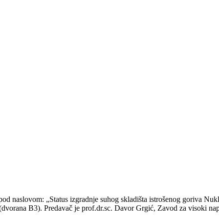
od naslovom: „Status izgradnje suhog skladišta istrošenog goriva Nukle
(dvorana B3). Predavač je prof.dr.sc. Davor Grgić, Zavod za visoki napo