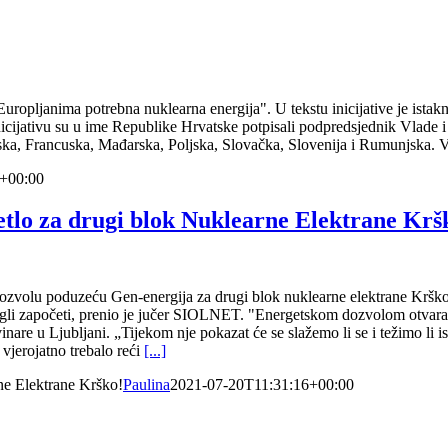
Europljanima potrebna nuklearna energija". U tekstu inicijative je istak
cijativu su u ime Republike Hrvatske potpisali podpredsjednik Vlade i 
nska, Francuska, Mađarska, Poljska, Slovačka, Slovenija i Rumunjska. V
+00:00
jetlo za drugi blok Nuklearne Elektrane Krš
dozvolu poduzeću Gen-energija za drugi blok nuklearne elektrane Krško.
mogli započeti, prenio je jučer SIOLNET. "Energetskom dozvolom otvara
are u Ljubljani. „Tijekom nje pokazat će se slažemo li se i težimo li is
vjerojatno trebalo reći
[...]
rne Elektrane Krško!
Paulina
2021-07-20T11:31:16+00:00