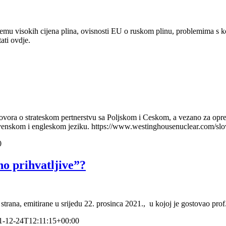
lemu visokih cijena plina, ovisnosti EU o ruskom plinu, problemima s 
tati ovdje.
ovora o strateskom pertnerstvu sa Poljskom i Ceskom, a vezano za opred
lovenskom i engleskom jeziku. https://www.westinghousenuclear.com/slo
0
o prihvatljive”?
strana, emitirane u srijedu 22. prosinca 2021., u kojoj je gostovao prof
1-12-24T12:11:15+00:00