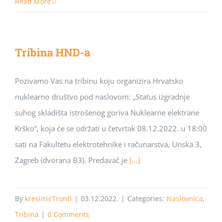
Read More
Tribina HND-a
Pozivamo Vas na tribinu koju organizira Hrvatsko
nuklearno društvo pod naslovom: „Status izgradnje
suhog skladišta istrošenog goriva Nuklearne elektrane
Krško“, koja će se održati u četvrtak 08.12.2022. u 18:00
sati na Fakultetu elektrotehnike i računarstva, Unska 3,
Zagreb (dvorana B3). Predavač je
[...]
By
kresimirTrontl
|
03.12.2022.
|
Categories:
Naslovnica
,
Tribina
|
0 Comments