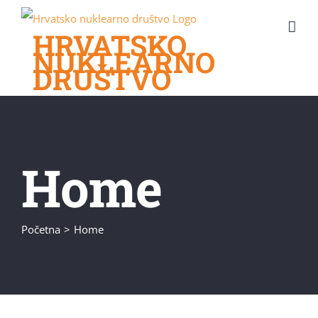
Skip
to
HRVATSKO
NUKLEARNO
content
DRUŠTVO
Home
Početna
Home